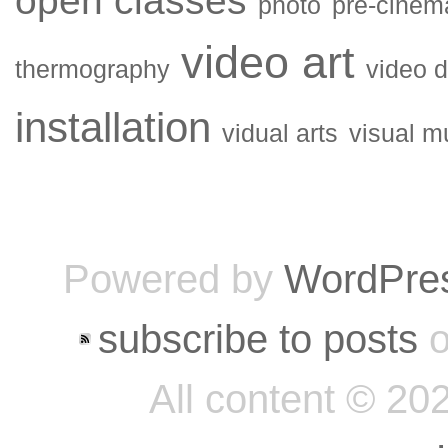
open classes
photo
pre-cinem
video art
thermography
video 
installation
vidual arts
visual m
Powered by
WordPre
subscribe to posts
o
All content © 20