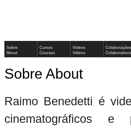
Sobre
Cursos
Vídeos
Colaboraçõe
About
Courses
Videos
Colaboration
Sobre About
Raimo Benedetti é vide
cinematográficos e p